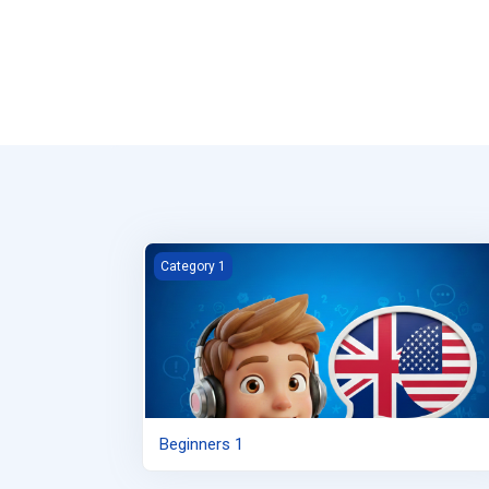
Beginners 1
Category 1
Beginners 1