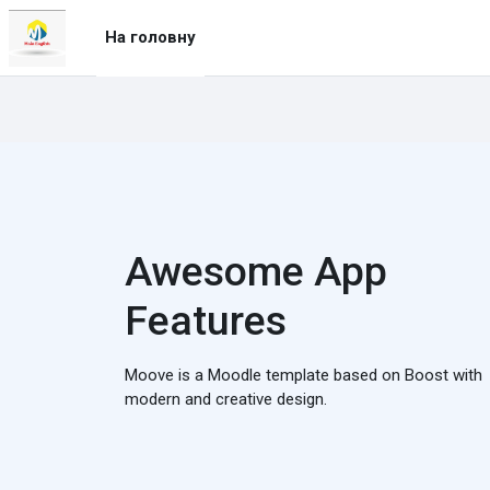
Перейти до головного вмісту
На головну
Awesome App
Features
Moove is a Moodle template based on Boost with
modern and creative design.